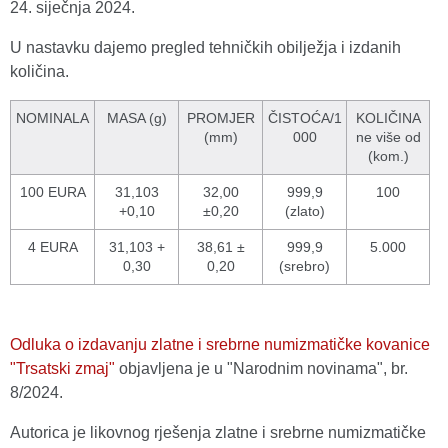
24. siječnja 2024.
U nastavku dajemo pregled tehničkih obilježja i izdanih
količina.
NOMINALA
MASA (g)
PROMJER
ČISTOĆA/1
KOLIČINA
(mm)
000
ne više od
(kom.)
100 EURA
31,103
32,00
999,9
100
+0,10
±0,20
(zlato)
4 EURA
31,103 +
38,61 ±
999,9
5.000
0,30
0,20
(srebro)
Odluka o izdavanju zlatne i srebrne numizmatičke kovanice
"Trsatski zmaj"
objavljena je u "Narodnim novinama", br.
8/2024.
Autorica je likovnog rješenja zlatne i srebrne numizmatičke