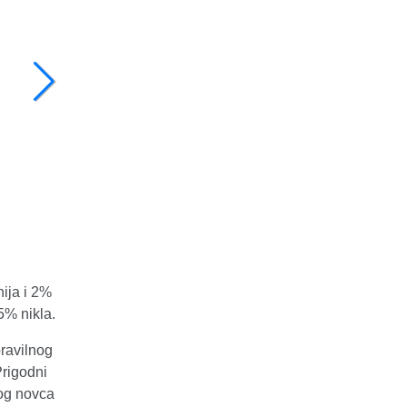
ija i 2%
25% nikla.
pravilnog
Prigodni
og novca