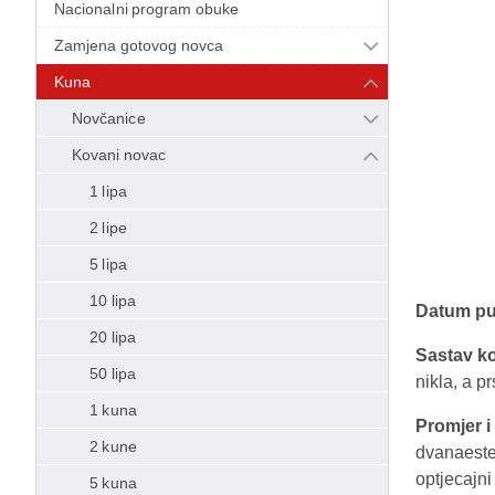
Nacionalni program obuke
Zamjena gotovog novca
Kuna
Novčanice
Kovani novac
1 lipa
2 lipe
5 lipa
10 lipa
Datum puš
20 lipa
Sastav ko
50 lipa
nikla, a p
1 kuna
Promjer i 
2 kune
dvanaeste
optjecajn
5 kuna