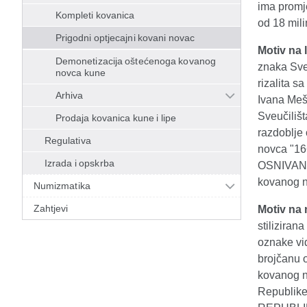
ima promj
Kompleti kovanica
od 18 mil
Prigodni optjecajni kovani novac
Motiv na l
Demonetizacija oštećenoga kovanog
znaka Sveu
novca kune
rizalita s
Arhiva
Ivana Mešt
Sveučilišt
Prodaja kovanica kune i lipe
razdoblje
Regulativa
novca "16
Izrada i opskrba
OSNIVANJ
kovanog n
Numizmatika
Zahtjevi
Motiv na 
stiliziran
oznake vid
brojčanu o
kovanog n
Republike 