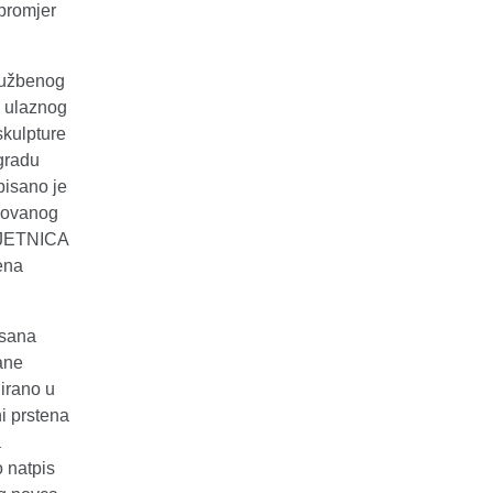
 promjer
službenog
a ulaznog
skulpture
zgradu
pisano je
 kovanog
BLJETNICA
ena
isana
ane
nirano u
i prstena
a
o natpis