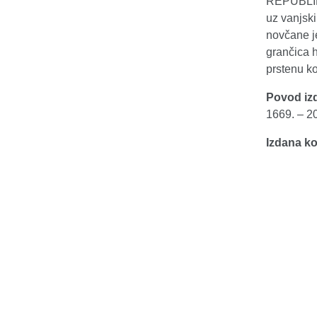
REPUBLIK
uz vanjski
novčane j
grančica 
prstenu k
Povod iz
1669. – 2
Izdana ko