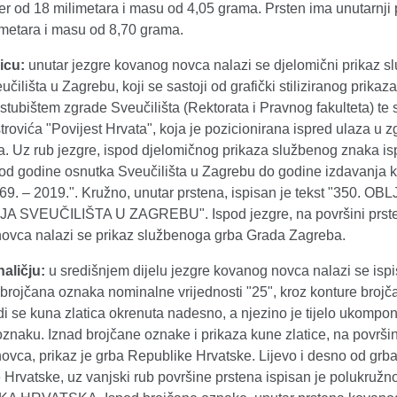
er od 18 milimetara i masu od 4,05 grama. Prsten ima unutarnji
imetara i masu od 8,70 grama.
icu:
unutar jezgre kovanog novca nalazi se djelomični prikaz 
čilišta u Zagrebu, koji se sastoji od grafički stiliziranog prikaz
a stubištem zgrade Sveučilišta (Rektorata i Pravnog fakulteta) te 
rovića "Povijest Hrvata", koja je pozicionirana ispred ulaza u 
a. Uz rub jezgre, ispod djelomičnog prikaza službenog znaka is
 od godine osnutka Sveučilišta u Zagrebu do godine izdavanja
69. – 2019.". Kružno, unutar prstena, ispisan je tekst "350. O
A SVEUČILIŠTA U ZAGREBU". Ispod jezgre, na površini prst
ovca nalazi se prikaz službenoga grba Grada Zagreba.
naličju:
u središnjem dijelu jezgre kovanog novca nalazi se isp
a brojčana oznaka nominalne vrijednosti "25", kroz konture brojč
i se kuna zlatica okrenuta nadesno, a njezino je tijelo ukompo
znaku. Iznad brojčane oznake i prikaza kune zlatice, na površin
ovca, prikaz je grba Republike Hrvatske. Lijevo i desno od grb
Hrvatske, uz vanjski rub površine prstena ispisan je polukružn