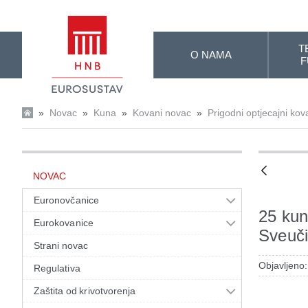
Skip to Main Content
T
O NAMA
F
»
Novac
»
Kuna
»
Kovani novac
»
Prigodni optjecajni kov
NOVAC
Euronovčanice
25 kun
Eurokovanice
Sveuči
Strani novac
Objavljeno:
Regulativa
Zaštita od krivotvorenja