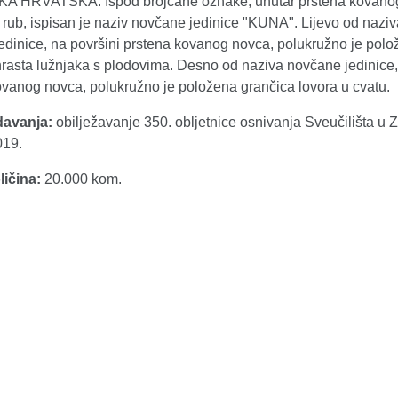
A HRVATSKA. Ispod brojčane oznake, unutar prstena kovano
 rub, ispisan je naziv novčane jedinice "KUNA". Lijevo od naziv
edinice, na površini prstena kovanog novca, polukružno je pol
hrasta lužnjaka s plodovima. Desno od naziva novčane jedinice
ovanog novca, polukružno je položena grančica lovora u cvatu.
davanja:
obilježavanje 350. obljetnice osnivanja Sveučilišta u 
019.
ličina:
20.000 kom.