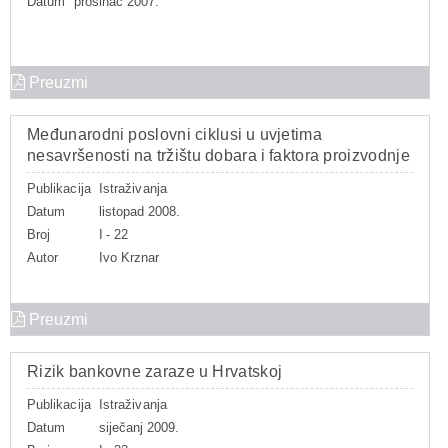
Datum
prosinac 2007.
Preuzmi
Međunarodni poslovni ciklusi u uvjetima
nesavršenosti na tržištu dobara i faktora proizvodnje
Publikacija
Istraživanja
Datum
listopad 2008.
Broj
I - 22
Autor
Ivo Krznar
Preuzmi
Rizik bankovne zaraze u Hrvatskoj
Publikacija
Istraživanja
Datum
siječanj 2009.