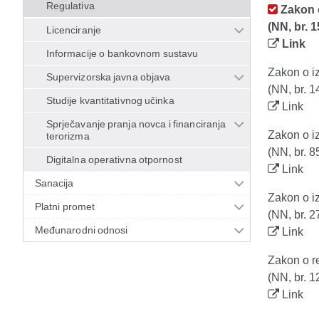
Regulativa
Zakon o
(NN, br. 1
Licenciranje
Link
Informacije o bankovnom sustavu
Zakon o i
Supervizorska javna objava
(NN, br. 1
Studije kvantitativnog učinka
Link
Sprječavanje pranja novca i financiranja
Zakon o i
terorizma
(NN, br. 8
Digitalna operativna otpornost
Link
Sanacija
Zakon o i
Platni promet
(NN, br. 2
Međunarodni odnosi
Link
Zakon o re
(NN, br. 1
Link