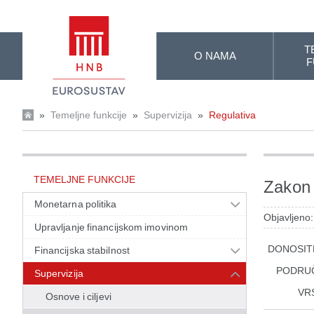
Skip to Main Content
T
O NAMA
F
»
Temeljne funkcije
»
Supervizija
»
Regulativa
TEMELJNE FUNKCIJE
Zakon o
Monetarna politika
Objavljeno
Upravljanje financijskom imovinom
DONOSIT
Financijska stabilnost
PODRU
Supervizija
VR
Osnove i ciljevi