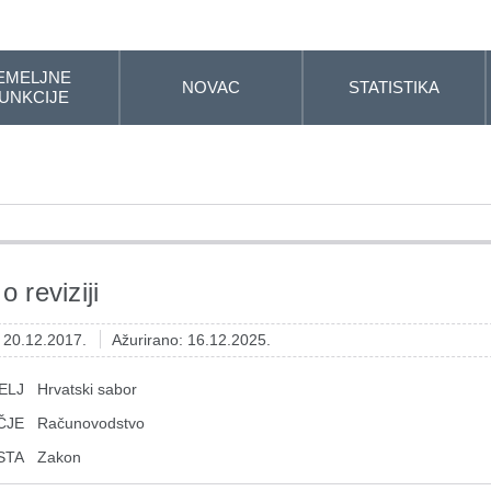
EMELJNE
NOVAC
STATISTIKA
UNKCIJE
 reviziji
: 20.12.2017.
Ažurirano: 16.12.2025.
ELJ
Hrvatski sabor
ČJE
Računovodstvo
STA
Zakon