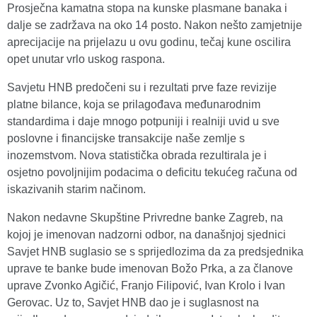
Prosječna kamatna stopa na kunske plasmane banaka i
dalje se zadržava na oko 14 posto. Nakon nešto zamjetnije
aprecijacije na prijelazu u ovu godinu, tečaj kune oscilira
opet unutar vrlo uskog raspona.
Savjetu HNB predočeni su i rezultati prve faze revizije
platne bilance, koja se prilagođava međunarodnim
standardima i daje mnogo potpuniji i realniji uvid u sve
poslovne i financijske transakcije naše zemlje s
inozemstvom. Nova statistička obrada rezultirala je i
osjetno povoljnijim podacima o deficitu tekućeg računa od
iskazivanih starim načinom.
Nakon nedavne Skupštine Privredne banke Zagreb, na
kojoj je imenovan nadzorni odbor, na današnjoj sjednici
Savjet HNB suglasio se s sprijedlozima da za predsjednika
uprave te banke bude imenovan Božo Prka, a za članove
uprave Zvonko Agičić, Franjo Filipović, Ivan Krolo i Ivan
Gerovac. Uz to, Savjet HNB dao je i suglasnost na