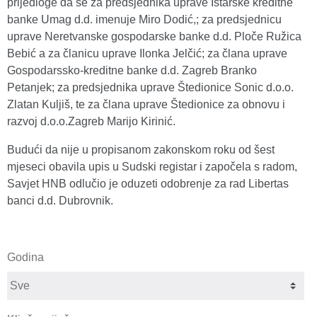
prijedloge da se za predsjednika uprave Istarske kreditne
banke Umag d.d. imenuje Miro Dodić,; za predsjednicu
uprave Neretvanske gospodarske banke d.d. Ploče Ružica
Bebić a za članicu uprave Ilonka Jelčić; za člana uprave
Gospodarssko-kreditne banke d.d. Zagreb Branko
Petanjek; za predsjednika uprave Štedionice Sonic d.o.o.
Zlatan Kuljiš, te za člana uprave Štedionice za obnovu i
razvoj d.o.o.Zagreb Marijo Kirinić.
Budući da nije u propisanom zakonskom roku od šest
mjeseci obavila upis u Sudski registar i započela s radom,
Savjet HNB odlučio je oduzeti odobrenje za rad Libertas
banci d.d. Dubrovnik.
Godina