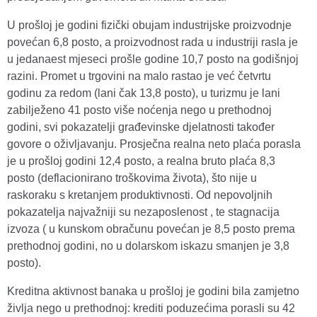
U prošloj je godini fizički obujam industrijske proizvodnje
povećan 6,8 posto, a proizvodnost rada u industriji rasla je
u jedanaest mjeseci prošle godine 10,7 posto na godišnjoj
razini. Promet u trgovini na malo rastao je već četvrtu
godinu za redom (lani čak 13,8 posto), u turizmu je lani
zabilježeno 41 posto više noćenja nego u prethodnoj
godini, svi pokazatelji građevinske djelatnosti također
govore o oživljavanju. Prosječna realna neto plaća porasla
je u prošloj godini 12,4 posto, a realna bruto plaća 8,3
posto (deflacionirano troškovima života), što nije u
raskoraku s kretanjem produktivnosti. Od nepovoljnih
pokazatelja najvažniji su nezaposlenost , te stagnacija
izvoza ( u kunskom obračunu povećan je 8,5 posto prema
prethodnoj godini, no u dolarskom iskazu smanjen je 3,8
posto).
Kreditna aktivnost banaka u prošloj je godini bila zamjetno
življa nego u prethodnoj: krediti poduzećima porasli su 42