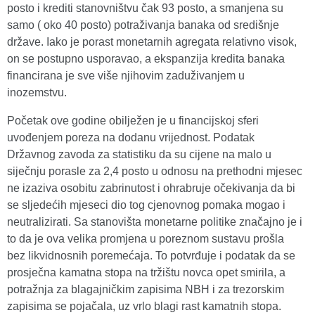
posto i krediti stanovništvu čak 93 posto, a smanjena su
samo ( oko 40 posto) potraživanja banaka od središnje
države. Iako je porast monetarnih agregata relativno visok,
on se postupno usporavao, a ekspanzija kredita banaka
financirana je sve više njihovim zaduživanjem u
inozemstvu.
Početak ove godine obilježen je u financijskoj sferi
uvođenjem poreza na dodanu vrijednost. Podatak
Državnog zavoda za statistiku da su cijene na malo u
siječnju porasle za 2,4 posto u odnosu na prethodni mjesec
ne izaziva osobitu zabrinutost i ohrabruje očekivanja da bi
se sljedećih mjeseci dio tog cjenovnog pomaka mogao i
neutralizirati. Sa stanovišta monetarne politike značajno je i
to da je ova velika promjena u poreznom sustavu prošla
bez likvidnosnih poremećaja. To potvrđuje i podatak da se
prosječna kamatna stopa na tržištu novca opet smirila, a
potražnja za blagajničkim zapisima NBH i za trezorskim
zapisima se pojačala, uz vrlo blagi rast kamatnih stopa.