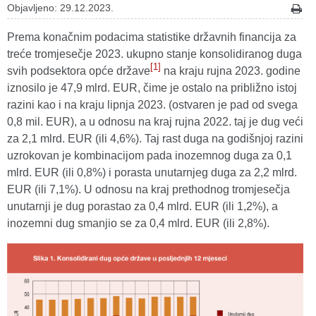
Objavljeno: 29.12.2023.
Prema konačnim podacima statistike državnih financija za
treće tromjesečje 2023. ukupno stanje konsolidiranog duga
[1]
svih podsektora opće države
na kraju rujna 2023. godine
iznosilo je 47,9 mlrd. EUR, čime je ostalo na približno istoj
razini kao i na kraju lipnja 2023. (ostvaren je pad od svega
0,8 mil. EUR), a u odnosu na kraj rujna 2022. taj je dug veći
za 2,1 mlrd. EUR (ili 4,6%). Taj rast duga na godišnjoj razini
uzrokovan je kombinacijom pada inozemnog duga za 0,1
mlrd. EUR (ili 0,8%) i porasta unutarnjeg duga za 2,2 mlrd.
EUR (ili 7,1%). U odnosu na kraj prethodnog tromjesečja
unutarnji je dug porastao za 0,4 mlrd. EUR (ili 1,2%), a
inozemni dug smanjio se za 0,4 mlrd. EUR (ili 2,8%).