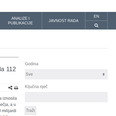
EN
ANALIZE I
JAVNOST RADA
PUBLIKACIJE
Godina
la 112
Ključna riječ
 iznosila
ečja, a u
Traži
milijardi