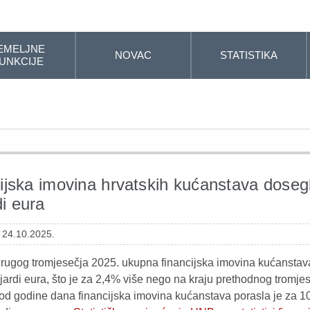
EMELJNE
NOVAC
STATISTIKA
UNKCIJE
ijska imovina hrvatskih kućanstava doseg
di eura
: 24.10.2025.
drugog tromjesečja 2025. ukupna financijska imovina kućanstava
ijardi eura, što je za 2,4% više nego na kraju prethodnog tromjes
od godine dana financijska imovina kućanstava porasla je za 10 