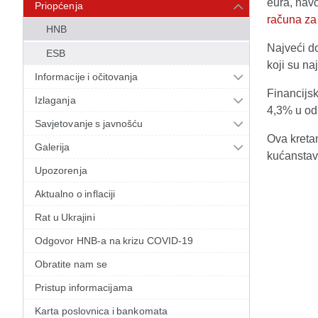
eura, nav
Priopćenja
računa za
HNB
Najveći do
ESB
koji su na
Informacije i očitovanja
Financijsk
Izlaganja
4,3% u od
Savjetovanje s javnošću
Ova kretan
Galerija
kućanstava
Upozorenja
Aktualno o inflaciji
Rat u Ukrajini
Odgovor HNB-a na krizu COVID-19
Obratite nam se
Pristup informacijama
Karta poslovnica i bankomata