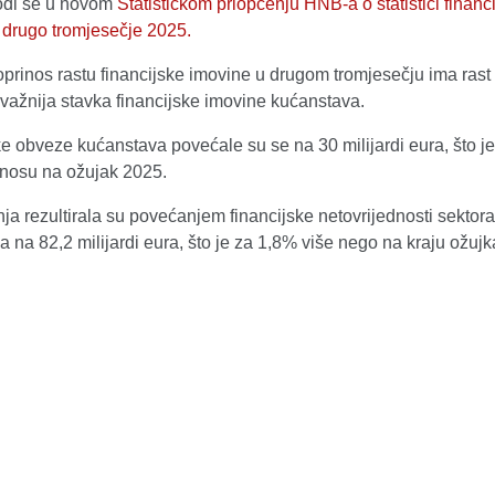
odi se u novom
Statističkom priopćenju HNB-a o statistici financi
 drugo tromjesečje 2025.
prinos rastu financijske imovine u drugom tromjesečju ima rast
jvažnija stavka financijske imovine kućanstava.
e obveze kućanstava povećale su se na 30 milijardi eura, što je
nosu na ožujak 2025.
ja rezultirala su povećanjem financijske netovrijednosti sektora
 na 82,2 milijardi eura, što je za 1,8% više nego na kraju ožuj