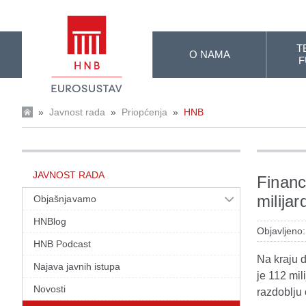
Skip to Main Content
T
O NAMA
F
»
Javnost rada
»
Priopćenja
»
HNB
JAVNOST RADA
Financ
milijar
Objašnjavamo
HNBlog
Objavljeno
HNB Podcast
Na kraju 
Najava javnih istupa
je 112 mil
Novosti
razdoblju 