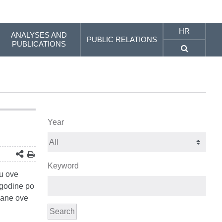
HR
ANALYSES AND
PUBLIC RELATIONS
PUBLICATIONS
Year
Keyword
ju ove
 godine po
ržane ove
Search