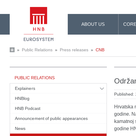
Skip to Main Content
ABOUT US
CORE
»
Public Relations
»
Press releases
»
CNB
PUBLIC RELATIONS
Održan
Explainers
Published:
HNBlog
Hrvatska 
HNB Podcast
godine. Na
Announcement of public appearances
kamatnoj s
News
godine HN