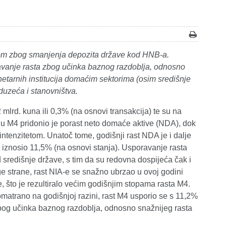
nom zbog smanjenja depozita države kod HNB-a.
ravanje rasta zbog učinka baznog razdoblja, odnosno
tarnih institucija domaćim sektorima (osim središnje
duzeća i stanovništva.
mlrd. kuna ili 0,3% (na osnovi transakcija) te su na
ju M4 pridonio je porast neto domaće aktive (NDA), dok
tenzitetom. Unatoč tome, godišnji rast NDA je i dalje
 iznosio 11,5% (na osnovi stanja). Usporavanje rasta
redišnje države, s tim da su redovna dospijeća čak i
ge strane, rast NIA-e se snažno ubrzao u ovoj godini
 što je rezultiralo većim godišnjim stopama rasta M4.
atrano na godišnjoj razini, rast M4 usporio se s 11,2%
og učinka baznog razdoblja, odnosno snažnijeg rasta