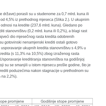
 države) porasli su u studenome za 0,7 mlrd. kuna ili
ni od 4,5% iz prethodnog mjeseca (Slika 2.). U ukupnim
 odnosi na kredite (237,6 mlrd. kuna). Gledano po
iti stanovništvu (0,2 mlrd. kuna ili 0,2%), a blagi rast
. Najveći dio mjesečnog rasta kredita odobrenih
su gotovinski nenamjenski krediti ostali gotovo
je usporavanje ukupnih kredita stanovništvu s 4,9% u
redita (s 11,3% na 10,5%) zbog izraženog rasta
Usporavanje kreditiranja stanovništva na godišnjoj
oji su se smanjili u istom mjesecu prošle godine, što je
 krediti poduzećima nakon stagnacije u prethodnom su
% na 2,2%).