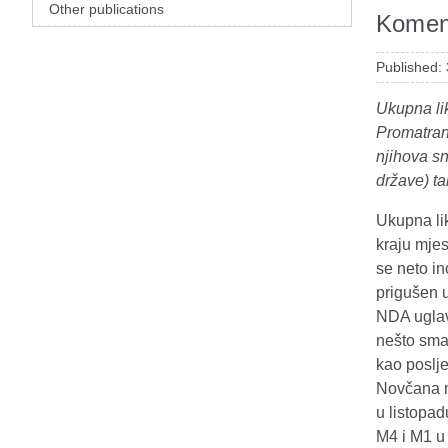
Other publications
Koment
Published:
Ukupna li
Promatran
njihova s
države) ta
Ukupna li
kraju mje
se neto in
prigušen u
NDA uglav
nešto sman
kao poslje
Novčana m
u listopa
M4 i M1 u 