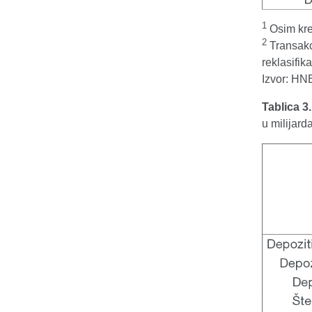
1
Osim kre
2
Transakc
reklasifika
Izvor: HN
Tablica 3
u milijar