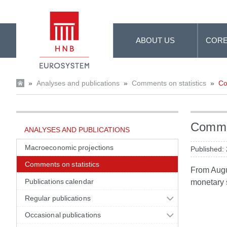
Skip to Main Content
ABOUT US
CORE
»
Analyses and publications
»
Comments on statistics
»
Co
Commen
ANALYSES AND PUBLICATIONS
Macroeconomic projections
Published:
Comments on statistics
From Augus
Publications calendar
monetary s
Regular publications
Occasional publications