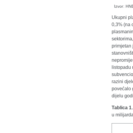
Izvor: HN
Ukupni pla
0,3% (na o
plasmanima
sektorima,
primjetan 
stanovništ
nepromijen
listopadu
subvencion
razini dje
povećalo 
dijelu god
Tablica 1
u milijar