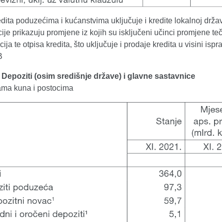
dita poduzećima i kućanstvima uključuje i kredite lokalnoj državi
ije prikazuju promjene iz kojih su isključeni učinci promjene teč
cija te otpisa kredita, što uključuje i prodaje kredita u visini isp
B
. Depoziti (osim središnje države) i glavne sastavnice
dama kuna i postocima