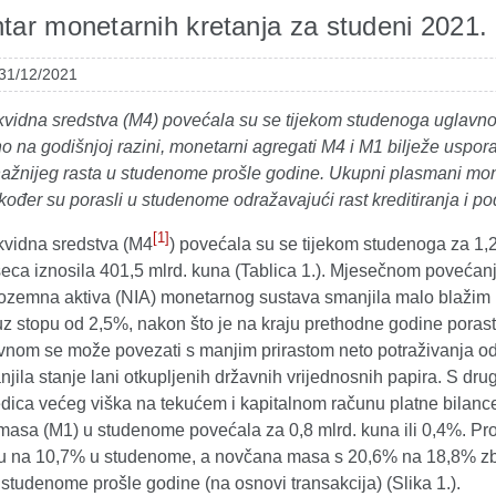
ar monetarnih kretanja za studeni 2021.
 31/12/2021
kvidna sredstva (M4) povećala su se tijekom studenoga uglav
o na godišnjoj razini, monetarni agregati M4 i M1 bilježe uspo
nažnijeg rasta u studenome prošle godine. Ukupni plasmani mone
kođer su porasli u studenome odražavajući rast kreditiranja i po
[1]
kvidna sredstva (M4
) povećala su se tijekom studenoga za 1,2 
seca iznosila 401,5 mlrd. kuna (Tablica 1.). Mjesečnom povećan
ozemna aktiva (NIA) monetarnog sustava smanjila malo blažim in
z stopu od 2,5%, nakon što je na kraju prethodne godine porast
nom se može povezati s manjim prirastom neto potraživanja od s
jila stanje lani otkupljenih državnih vrijednosnih papira. S dru
dica većeg viška na tekućem i kapitalnom računu platne bilance,
asa (M1) u studenome povećala za 0,8 mlrd. kuna ili 0,4%. Prom
du na 10,7% u studenome, a novčana masa s 20,6% na 18,8% zb
studenome prošle godine (na osnovi transakcija) (Slika 1.).