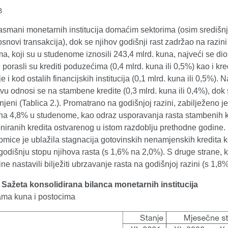
B
smani monetarnih institucija domaćim sektorima (osim središnje
snovi transakcija), dok se njihov godišnji rast zadržao na razi
, koji su u studenome iznosili 243,4 mlrd. kuna, najveći se dio
 porasli su krediti poduzećima (0,4 mlrd. kuna ili 0,5%) kao i kred
je i kod ostalih financijskih institucija (0,1 mlrd. kuna ili 0,5%)
vu odnosi se na stambene kredite (0,3 mlrd. kuna ili 0,4%), dok 
jeni (Tablica 2.). Promatrano na godišnjoj razini, zabilježeno 
 na 4,8% u studenome, kao odraz usporavanja rasta stambenih k
iranih kredita ostvarenog u istom razdoblju prethodne godine. 
lomice je ublažila stagnacija gotovinskih nenamjenskih kredita k
godišnju stopu njihova rasta (s 1,6% na 2,0%). S druge strane,
ine nastavili bilježiti ubrzavanje rasta na godišnjoj razini (s 1,8
. Sažeta konsolidirana bilanca monetarnih institucija
dama kuna i postocima