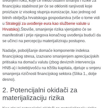
srednjem roku, koje će među ostalim smanjiti i rizike za
financijsku stabilnost jer će se otkloniti ranjivosti koje
proizlaze iz visokog stupnja euroizacije, kao jednog od
bitnih obilježja hrvatskoga gospodarstva (više o tome vidi
u
Strategiji za uvođenje eura kao službene valute u
Hrvatskoj
).Štoviše, smanjenje rizika vjerojatno će se
manifestirati i prije njegova konačnog uvođenja budući da
se učinci na percepciju materijaliziraju postupno.
Nadalje, poboljšanje domaće komponente indeksa
financijskog stresa, izazvano smanjenjem aprecijacijskih
pritisaka na domaću valutu (zbog deviznih intervencija
HNB-a) i kolebljivošću na tržištu kapitala, djeluje u smjeru
smanjenja rizičnosti financijskog sektora (Slika 1., dolje
desno).
2. Potencijalni okidači za
materijalizaciju rizika