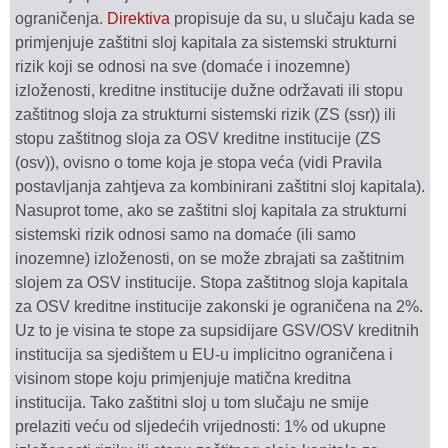
ograničenja.
Direktiva
propisuje da su, u slučaju kada se
primjenjuje zaštitni sloj kapitala za sistemski strukturni
rizik koji se odnosi na sve (domaće i inozemne)
izloženosti, kreditne institucije dužne održavati ili stopu
zaštitnog sloja za strukturni sistemski rizik (ZS (ssr)) ili
stopu zaštitnog sloja za OSV kreditne institucije (ZS
(osv)), ovisno o tome koja je stopa veća (vidi Pravila
postavljanja zahtjeva za kombinirani zaštitni sloj kapitala).
Nasuprot tome, ako se zaštitni sloj kapitala za strukturni
sistemski rizik odnosi samo na domaće (ili samo
inozemne) izloženosti, on se može zbrajati sa zaštitnim
slojem za OSV institucije. Stopa zaštitnog sloja kapitala
za OSV kreditne institucije zakonski je ograničena na 2%.
Uz to je visina te stope za supsidijare GSV/OSV kreditnih
institucija sa sjedištem u EU-u implicitno ograničena i
visinom stope koju primjenjuje matična kreditna
institucija. Tako zaštitni sloj u tom slučaju ne smije
prelaziti veću od sljedećih vrijednosti: 1% od ukupne