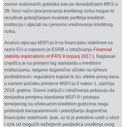
osnovi realiziranih gubitaka kao po dosadašnjem MRS-u
39. Novi način procjenjivanja kreditnog rizika mogao bi
rezultirati poboljšanjem kvalitete portfelja kreditnih
institucija i utjecati na cjenovno vrednovanje kreditnog
rizika.
Analizu utjecaja MSFI-ja 9 na financijsku stabilnost na
razini EU-a napravio je ESRB u istraživanju
Financial
stability implications of IFRS 9
(srpanj 2017.)
.
Naglasak
izvješća je na primjeni tog standarda u kreditnim
institucijama, njegove dugoročne učinke na njihovu
profitabilnost i regulatorni kapital te tzv. efekte prvog dana
u samom početku primjene MSFI-ja 9 nakon 1. siječnja
2018. godine. Glavni zaključci istraživanja pokazuju da
dosljedna primjena standarda MSFI 9 i pristupa
temeljenog na očekivanim kreditnim gubicima mogu
pridonijeti transparentnosti i poboljšanju dugoročne
financijske stabilnosti. Ipak, uz to je potrebno uzeti u obzir
i rizik od mogućih neželjenih posljedica uvođenja ovog