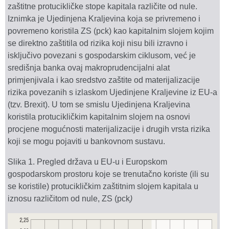
zaštitne protucikličke stope kapitala različite od nule.
Iznimka je Ujedinjena Kraljevina koja se privremeno i
povremeno koristila ZS (pck) kao kapitalnim slojem kojim
se direktno zaštitila od rizika koji nisu bili izravno i
isključivo povezani s gospodarskim ciklusom, već je
središnja banka ovaj makroprudencijalni alat
primjenjivala i kao sredstvo zaštite od materijalizacije
rizika povezanih s izlaskom Ujedinjene Kraljevine iz EU-a
(tzv. Brexit). U tom se smislu Ujedinjena Kraljevina
koristila protucikličkim kapitalnim slojem na osnovi
procjene mogućnosti materijalizacije i drugih vrsta rizika
koji se mogu pojaviti u bankovnom sustavu.
Slika 1. Pregled država u EU-u i Europskom
gospodarskom prostoru koje se trenutačno koriste (ili su
se koristile) protucikličkim zaštitnim slojem kapitala u
iznosu različitom od nule, ZS (pck
)