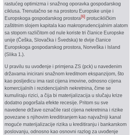
rastućeg optimizma i snažnog oporavka gospodarskog
ciklusa. Trenutačno se na prostoru Europske unije i
[6]
Europskoga gospodarskog prostora
protucikličkim
zaštitnim slojem kapitala kao makroprudencijalnim alatom
sa stopom različitom od nule koriste tri članice Europske
unije (Češka, Slovačka i Švedska) te dvije članice
Europskoga gospodarskog prostora, Norveška i Island
(Slika 1.).
U pravilu su uvođenje i primjena ZS (pck) u navedenim
državama inicirani snažnom kreditnom ekspanzijom, što
kao posljedicu ima rast cijena imovine, odnosno cijena
komercijalnih i rezidencijalnih nekretnina, čime se
kumuliraju rizici, a čija bi materijalizacija u slučaju krize
dodatno pogoršala efekte recesije. Pritom su sve
navedene države označile rast cijena nekretnina i rizike
povezane s njihovim kreditiranjem kao najvažniji kanal
moguće materijalizacije rizika u kreditiranju i bankarskom
poslovanju, odnosno kao osnovni razlog za uvođenje