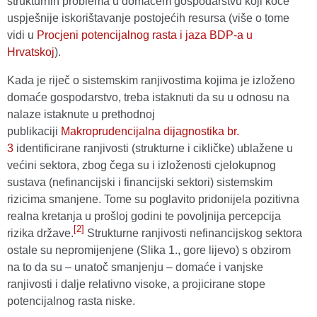
strukturnih problema u domaćem gospodarstvu koji koče
uspješnije iskorištavanje postojećih resursa (više o tome
vidi u
Procjeni potencijalnog rasta i jaza BDP-a u
Hrvatskoj
).
Kada je riječ o sistemskim ranjivostima kojima je izloženo
domaće gospodarstvo, treba istaknuti da su u odnosu na
nalaze istaknute u prethodnoj
publikaciji
Makroprudencijalna dijagnostika br.
3
identificirane ranjivosti (strukturne i cikličke) ublažene u
većini sektora, zbog čega su i izloženosti cjelokupnog
sustava (nefinancijski i financijski sektori) sistemskim
rizicima smanjene. Tome su poglavito pridonijela pozitivna
realna kretanja u prošloj godini te povoljnija percepcija
[2]
rizika države.
Strukturne ranjivosti nefinancijskog sektora
ostale su nepromijenjene (Slika 1., gore lijevo) s obzirom
na to da su – unatoč smanjenju – domaće i vanjske
ranjivosti i dalje relativno visoke, a projicirane stope
potencijalnog rasta niske.