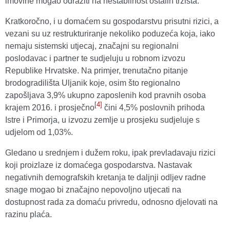
imovine mogao odraziti na nestabilnost ostalih tržišta.
Kratkoročno, i u domaćem su gospodarstvu prisutni rizici, a
vezani su uz restrukturiranje nekoliko poduzeća koja, iako
nemaju sistemski utjecaj, značajni su regionalni
poslodavac i partner te sudjeluju u robnom izvozu
Republike Hrvatske. Na primjer, trenutačno pitanje
brodogradilišta Uljanik koje, osim što regionalno
zapošljava 3,9% ukupno zaposlenih kod pravnih osoba
[4]
krajem 2016. i prosječno
čini 4,5% poslovnih prihoda
Istre i Primorja, u izvozu zemlje u prosjeku sudjeluje s
udjelom od 1,03%.
Gledano u srednjem i dužem roku, ipak prevladavaju rizici
koji proizlaze iz domaćega gospodarstva. Nastavak
negativnih demografskih kretanja te daljnji odljev radne
snage mogao bi značajno nepovoljno utjecati na
dostupnost rada za domaću privredu, odnosno djelovati na
razinu plaća.