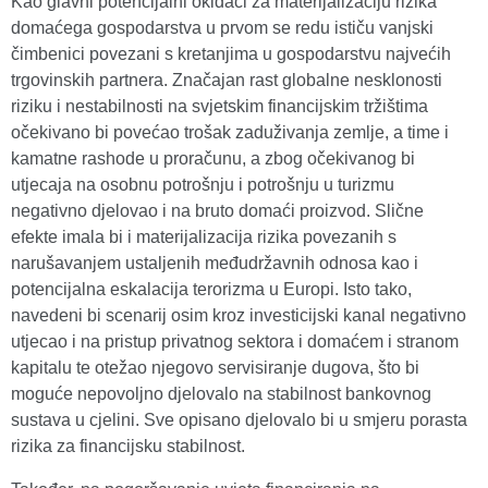
Kao glavni potencijalni okidači za materijalizaciju rizika
domaćega gospodarstva u prvom se redu ističu vanjski
čimbenici povezani s kretanjima u gospodarstvu najvećih
trgovinskih partnera. Značajan rast globalne nesklonosti
riziku i nestabilnosti na svjetskim financijskim tržištima
očekivano bi povećao trošak zaduživanja zemlje, a time i
kamatne rashode u proračunu, a zbog očekivanog bi
utjecaja na osobnu potrošnju i potrošnju u turizmu
negativno djelovao i na bruto domaći proizvod. Slične
efekte imala bi i materijalizacija rizika povezanih s
narušavanjem ustaljenih međudržavnih odnosa kao i
potencijalna eskalacija terorizma u Europi. Isto tako,
navedeni bi scenarij osim kroz investicijski kanal negativno
utjecao i na pristup privatnog sektora i domaćem i stranom
kapitalu te otežao njegovo servisiranje dugova, što bi
moguće nepovoljno djelovalo na stabilnost bankovnog
sustava u cjelini. Sve opisano djelovalo bi u smjeru porasta
rizika za financijsku stabilnost.