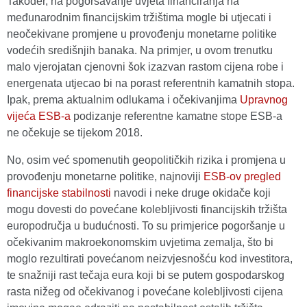
Također, na pogoršavanje uvjeta financiranja na
međunarodnim financijskim tržištima mogle bi utjecati i
neočekivane promjene u provođenju monetarne politike
vodećih središnjih banaka. Na primjer, u ovom trenutku
malo vjerojatan cjenovni šok izazvan rastom cijena robe i
energenata utjecao bi na porast referentnih kamatnih stopa.
Ipak, prema aktualnim odlukama i očekivanjima
Upravnog
vijeća ESB-a
podizanje referentne kamatne stope ESB-a
ne očekuje se tijekom 2018.
No, osim već spomenutih geopolitičkih rizika i promjena u
provođenju monetarne politike, najnoviji
ESB-ov pregled
financijske stabilnosti
navodi i neke druge okidače koji
mogu dovesti do povećane kolebljivosti financijskih tržišta
europodručja u budućnosti. To su primjerice pogoršanje u
očekivanim makroekonomskim uvjetima zemalja, što bi
moglo rezultirati povećanom neizvjesnošću kod investitora,
te snažniji rast tečaja eura koji bi se putem gospodarskog
rasta nižeg od očekivanog i povećane kolebljivosti cijena