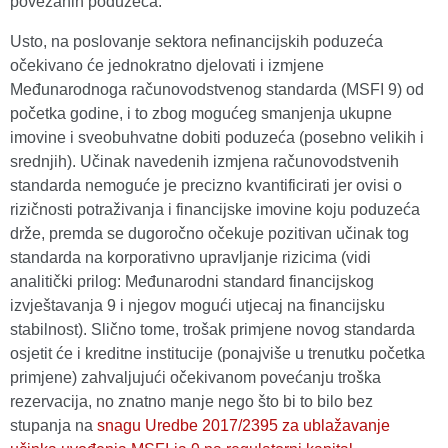
povezanih poduzeća.
Usto, na poslovanje sektora nefinancijskih poduzeća
očekivano će jednokratno djelovati i izmjene
Međunarodnoga računovodstvenog standarda (MSFI 9) od
početka godine, i to zbog mogućeg smanjenja ukupne
imovine i sveobuhvatne dobiti poduzeća (posebno velikih i
srednjih). Učinak navedenih izmjena računovodstvenih
standarda nemoguće je precizno kvantificirati jer ovisi o
rizičnosti potraživanja i financijske imovine koju poduzeća
drže, premda se dugoročno očekuje pozitivan učinak tog
standarda na korporativno upravljanje rizicima (vidi
analitički prilog: Međunarodni standard financijskog
izvještavanja 9 i njegov mogući utjecaj na financijsku
stabilnost). Slično tome, trošak primjene novog standarda
osjetit će i kreditne institucije (ponajviše u trenutku početka
primjene) zahvaljujući očekivanom povećanju troška
rezervacija, no znatno manje nego što bi to bilo bez
stupanja na
snagu Uredbe 2017/2395 za ublažavanje