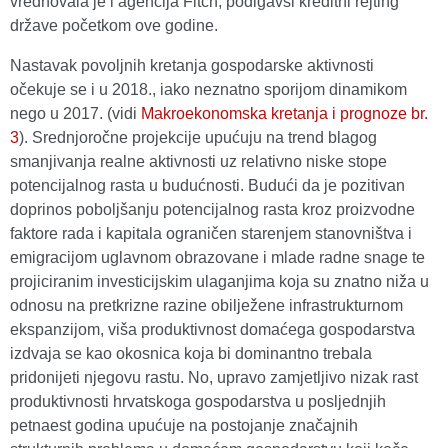
vrednovala je i agencija Fitch, podigavši kreditni rejting
države početkom ove godine.
Nastavak povoljnih kretanja gospodarske aktivnosti
očekuje se i u 2018., iako neznatno sporijom dinamikom
nego u 2017. (vidi
Makroekonomska kretanja i prognoze br.
3
). Srednjoročne projekcije upućuju na trend blagog
smanjivanja realne aktivnosti uz relativno niske stope
potencijalnog rasta u budućnosti. Budući da je pozitivan
doprinos poboljšanju potencijalnog rasta kroz proizvodne
faktore rada i kapitala ograničen starenjem stanovništva i
emigracijom uglavnom obrazovane i mlade radne snage te
projiciranim investicijskim ulaganjima koja su znatno niža u
odnosu na pretkrizne razine obilježene infrastrukturnom
ekspanzijom, viša produktivnost domaćega gospodarstva
izdvaja se kao okosnica koja bi dominantno trebala
pridonijeti njegovu rastu. No, upravo zamjetljivo nizak rast
produktivnosti hrvatskoga gospodarstva u posljednjih
petnaest godina upućuje na postojanje značajnih