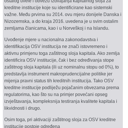
ostalog uvele i obvezu izdvajanja kapitalnog sloja za
kreditne institucije koje su identificirane kao sistemski
važne. Među prvima su 2014. ovu mjeru donijele Danska i
Nizozemska, a do kraja 2016. uvedena je u svim ostalim
zemljama članicama, kao i u Norveškoj i na Islandu.
Uvođenje mjere u nacionalna zakonodavstva i
identifikacija OSV institucija ne znači istovremeno i
aktivnu primjenu toga zaštitnog sloja kapitala. Ako zemlja
identificira OSV institucije, čak i bez određivanja stope
zaštitnog sloja kapitala (ili uz nominalnu stopu od 0%), to
predstavlja instrument makroprudencijalne politike jer
mijenja pravni status tih kreditnih institucija. Tako OSV
kreditne institucije podliježu pojačanim obvezama prema
regulatorima, kao što su na primjer povećani opseg
izvještavanja, kompleksnija testiranja kvalitete kapitala i
likvidnosti i drugo.
Osim toga, pri aktivaciji zaštitnog sloja za OSV kreditne
institucije postoje određena