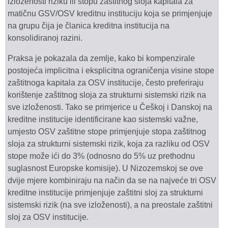
izloženosti riziku ili stopu zaštitnog sloja kapitala za
matičnu GSV/OSV kreditnu instituciju koja se primjenjuje
na grupu čija je članica kreditna institucija na
konsolidiranoj razini.
Praksa je pokazala da zemlje, kako bi kompenzirale
postojeća implicitna i eksplicitna ograničenja visine stope
zaštitnoga kapitala za OSV institucije, često preferiraju
korištenje zaštitnog sloja za strukturni sistemski rizik na
sve izloženosti. Tako se primjerice u Češkoj i Danskoj na
kreditne institucije identificirane kao sistemski važne,
umjesto OSV zaštitne stope primjenjuje stopa zaštitnog
sloja za strukturni sistemski rizik, koja za razliku od OSV
stope može ići do 3% (odnosno do 5% uz prethodnu
suglasnost Europske komisije). U Nizozemskoj se ove
dvije mjere kombiniraju na način da se na najveće tri OSV
kreditne institucije primjenjuje zaštitni sloj za strukturni
sistemski rizik (na sve izloženosti), a na preostale zaštitni
sloj za OSV institucije.