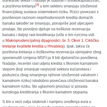
Bankarski sektor i nadalje je stabilan i visokokapitaliziran,
[3]
a pozitivna kretanja
u tom sektoru smanjuju izloženost
financijskog sustava sistemskom riziku. Rizici povezani s
povišenom razinom neprihodonosnih kredita domaćih
banaka također se smanjuju, ponajviše pod utjecajem
prodaje, što povoljno djeluje na troškove rezervacija
banaka i daljnji rast kreditiranja (više o tim rizicima vidi
u
Makroprudencijalnoj dijagnostici, br. 3, Okvir 1. Cikličko
kretanje kvalitete kredita u Hrvatskoj
). Ipak, takva će
pozitivna kretanja u troškovima rezervacija vjerojatno zbog
spomenutih izmjena MSFI-ja 9 biti djelomično poništena.
Nadalje, recentni rast udjela kredita s fiksnom kamatnom
stopom (koji smanjuje ranjivosti sektora kućanstava i
poduzeća zbog smanjenja njihove izloženosti valutnom i
kamatnom riziku) istodobno povećava izloženost banaka
kamatnom riziku, što uglavnom proizlazi iz porasta
kunskoga kreditiranja s fiksnim kamatnim stopama.
S tim u vezi valja istaknuti i namjeru uvođenja eura u