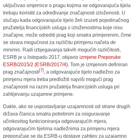
uključivao smjernice o pragu kojima se odgovarajuća tijela
trebaju koristiti za određivanje značajnosti izloženosti. U
slučaju kada odgovarajuće tijelo želi izuzeti pojedinačnog
pružatelja financijskih usluga s izloženostima koje nisu
značajne, može odrediti prag koji smatra primjerenim, čime
se stvara mogućnost za različitu primjenu načela
de
minimis
. Radi izbjegavanja takvih mogućih različitosti,
ESRB je u listopadu 2017. objavio
izmjene Preporuke
ESRB/2015/2 (ESRB/2017/4)
. Tom je izmjenom definiran
[7]
prag značajnosti
, a odgovarajuće tijelo nadležno za
primjenu mjera treba predložiti najviši mogući prag
značajnosti na razini pružatelja financijskih usluga pri
zahtijevanju uzajamne primjene.
Dakle, ako se uspostavljanje uzajamnosti od strane drugih
država članica smatra potrebnim za osiguravanje
učinkovitog funkcioniranja odgovarajućih mjera,
odgovarajućim tijelima nadležnima za primjenu mjera
preporučuje se da ESRB-u dostave zahtjev za uzajamno