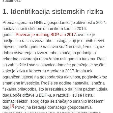
stabilnost.
1. Identifikacija sistemskih rizika
Prema ocjenama HNB-a gospodarska je aktivnost u 2017.
nastavila rasti sličnom dinamikom kao i u 2016.
godini.
Povećanje realnog BDP-a u 2017.
uvelike je
posljedica rasta izvoza robe i usluga, koji je u prvih devet
mjeseci prošle godine nastavio snažno rasti, čemu su, uz
dobra ostvarenja u izvozu robe, značajno pridonijela
rekordna ostvarenja u pruženim uslugama u turizmu. Rast
su zabilježile i sve sastavnice domaće potražnje te se čini
kako je kriza u koncernu Agrokor u 2017. imala tek
ograničen utjecaj na gospodarsku aktivnost, poglavito kroz
smanjene investicije. Prošle se godine nastavila i snažna
fiskalna prilagodba, što je rezultiralo daljnjim padom udjela
duga opće države u BDP-u, a razdužili su se i ostali
domaći sektori, zbog čega se značajno smanjio inozemni
[1]
dug.
Povoljna kretanja domaćega gospodarstva