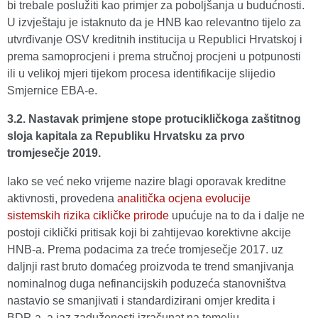
bi trebale poslužiti kao primjer za poboljšanja u budućnosti.
U izvještaju je istaknuto da je HNB kao relevantno tijelo za
utvrđivanje OSV kreditnih institucija u Republici Hrvatskoj i
prema samoprocjeni i prema stručnoj procjeni u potpunosti
ili u velikoj mjeri tijekom procesa identifikacije slijedio
Smjernice EBA-e.
3.2. Nastavak primjene stope protucikličkoga zaštitnog
sloja kapitala za Republiku Hrvatsku za prvo
tromjesečje 2019.
Iako se već neko vrijeme nazire blagi oporavak kreditne
aktivnosti, provedena
analitička ocjena evolucije
sistemskih rizika cikličke prirode
upućuje na to da i dalje ne
postoji ciklički pritisak koji bi zahtijevao korektivne akcije
HNB-a. Prema podacima za treće tromjesečje 2017. uz
daljnji rast bruto domaćeg proizvoda te trend smanjivanja
nominalnog duga nefinancijskih poduzeća stanovništva
nastavio se smanjivati i standardizirani omjer kredita i
BDP-a, a jaz zaduženosti izračunat na temelju