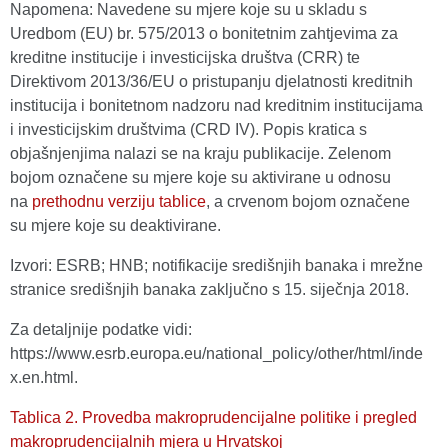
Napomena: Navedene su mjere koje su u skladu s
Uredbom (EU) br. 575/2013 o bonitetnim zahtjevima za
kreditne institucije i investicijska društva (CRR) te
Direktivom 2013/36/EU o pristupanju djelatnosti kreditnih
institucija i bonitetnom nadzoru nad kreditnim institucijama
i investicijskim društvima (CRD IV). Popis kratica s
objašnjenjima nalazi se na kraju publikacije. Zelenom
bojom označene su mjere koje su aktivirane u odnosu
na
prethodnu verziju tablice
, a crvenom bojom označene
su mjere koje su deaktivirane.
Izvori: ESRB; HNB; notifikacije središnjih banaka i mrežne
stranice središnjih banaka zaključno s 15. siječnja 2018.
Za detaljnije podatke vidi:
https://www.esrb.europa.eu/national_policy/other/html/inde
x.en.html.
Tablica 2. Provedba makroprudencijalne politike i pregled
makroprudencijalnih mjera u Hrvatskoj