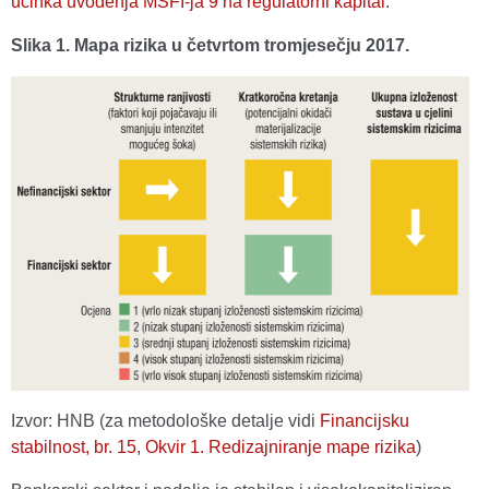
učinka uvođenja MSFI-ja 9 na regulatorni kapital
.
Slika 1. Mapa rizika u četvrtom tromjesečju 2017.
Izvor: HNB (za metodološke detalje vidi
Financijsku
stabilnost, br. 15, Okvir 1. Redizajniranje mape rizika
)