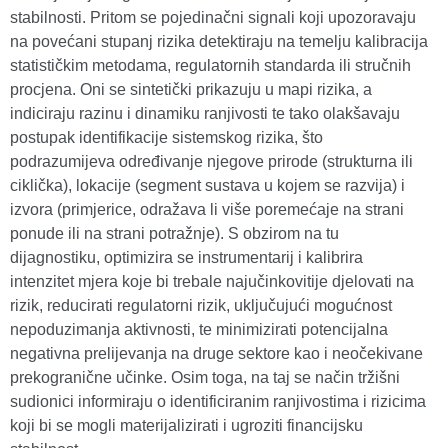
stabilnosti. Pritom se pojedinačni signali koji upozoravaju
na povećani stupanj rizika detektiraju na temelju kalibracija
statističkim metodama, regulatornih standarda ili stručnih
procjena. Oni se sintetički prikazuju u mapi rizika, a
indiciraju razinu i dinamiku ranjivosti te tako olakšavaju
postupak identifikacije sistemskog rizika, što
podrazumijeva određivanje njegove prirode (strukturna ili
ciklička), lokacije (segment sustava u kojem se razvija) i
izvora (primjerice, odražava li više poremećaje na strani
ponude ili na strani potražnje). S obzirom na tu
dijagnostiku, optimizira se instrumentarij i kalibrira
intenzitet mjera koje bi trebale najučinkovitije djelovati na
rizik, reducirati regulatorni rizik, uključujući mogućnost
nepoduzimanja aktivnosti, te minimizirati potencijalna
negativna prelijevanja na druge sektore kao i neočekivane
prekogranične učinke. Osim toga, na taj se način tržišni
sudionici informiraju o identificiranim ranjivostima i rizicima
koji bi se mogli materijalizirati i ugroziti financijsku