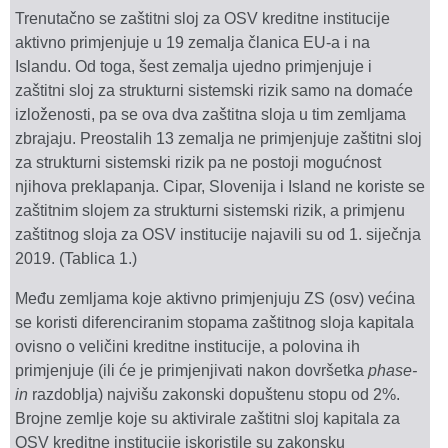
Trenutačno se zaštitni sloj za OSV kreditne institucije
aktivno primjenjuje u 19 zemalja članica EU-a i na
Islandu. Od toga, šest zemalja ujedno primjenjuje i
zaštitni sloj za strukturni sistemski rizik samo na domaće
izloženosti, pa se ova dva zaštitna sloja u tim zemljama
zbrajaju. Preostalih 13 zemalja ne primjenjuje zaštitni sloj
za strukturni sistemski rizik pa ne postoji mogućnost
njihova preklapanja. Cipar, Slovenija i Island ne koriste se
zaštitnim slojem za strukturni sistemski rizik, a primjenu
zaštitnog sloja za OSV institucije najavili su od 1. siječnja
2019. (Tablica 1.)
Među zemljama koje aktivno primjenjuju ZS (osv) većina
se koristi diferenciranim stopama zaštitnog sloja kapitala
ovisno o veličini kreditne institucije, a polovina ih
primjenjuje (ili će je primjenjivati nakon dovršetka
phase-
in
razdoblja) najvišu zakonski dopuštenu stopu od 2%.
Brojne zemlje koje su aktivirale zaštitni sloj kapitala za
OSV kreditne institucije iskoristile su zakonsku