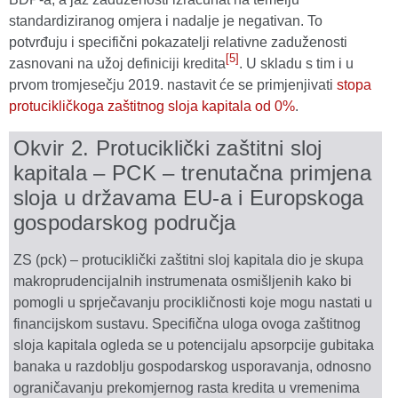
standardiziranog omjera i nadalje je negativan. To
potvrđuju i specifični pokazatelji relativne zaduženosti
[5]
zasnovani na užoj definiciji kredita
. U skladu s tim i u
prvom tromjesečju 2019. nastavit će se primjenjivati
stopa
protucikličkoga zaštitnog sloja kapitala od 0%
.
Okvir 2. Protuciklički zaštitni sloj
kapitala – PCK – trenutačna primjena
sloja u državama EU-a i Europskoga
gospodarskog područja
ZS (pck) – protuciklički zaštitni sloj kapitala dio je skupa
makroprudencijalnih instrumenata osmišljenih kako bi
pomogli u sprječavanju procikličnosti koje mogu nastati u
financijskom sustavu. Specifična uloga ovoga zaštitnog
sloja kapitala ogleda se u potencijalu apsorpcije gubitaka
banaka u razdoblju gospodarskog usporavanja, odnosno
ograničavanju prekomjernog rasta kredita u vremenima