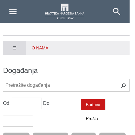
Skip to Main Content
O NAMA
Događanja
Od:
Do:
Buduća
Prošla