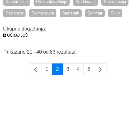
Konferencija
Ostala događanja
Predavanje
Prezentacija
Radionica
Radna grupa
Sastanak
Seminar
Skup
Ukupno događanja:
UČITAJ JOŠ
Prikazano 21 - 40 od 83 rezultata.
1
2
3
4
5