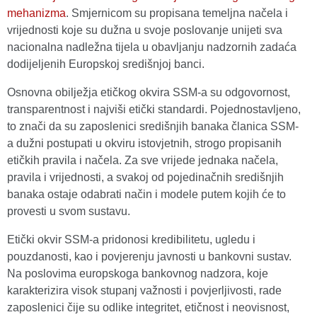
mehanizma
. Smjernicom su propisana temeljna načela i
vrijednosti koje su dužna u svoje poslovanje unijeti sva
nacionalna nadležna tijela u obavljanju nadzornih zadaća
dodijeljenih Europskoj središnjoj banci.
Osnovna obilježja etičkog okvira SSM-a su odgovornost,
transparentnost i najviši etički standardi. Pojednostavljeno,
to znači da su zaposlenici središnjih banaka članica SSM-
a dužni postupati u okviru istovjetnih, strogo propisanih
etičkih pravila i načela. Za sve vrijede jednaka načela,
pravila i vrijednosti, a svakoj od pojedinačnih središnjih
banaka ostaje odabrati način i modele putem kojih će to
provesti u svom sustavu.
Etički okvir SSM-a pridonosi kredibilitetu, ugledu i
pouzdanosti, kao i povjerenju javnosti u bankovni sustav.
Na poslovima europskoga bankovnog nadzora, koje
karakterizira visok stupanj važnosti i povjerljivosti, rade
zaposlenici čije su odlike integritet, etičnost i neovisnost,