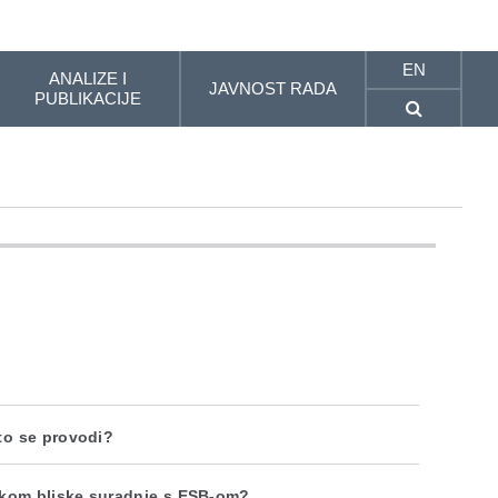
EN
ANALIZE I
JAVNOST RADA
PUBLIKACIJE
što se provodi?
ekom bliske suradnje s ESB-om?