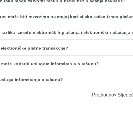
m roku mogu zatvoriti račun u banci bez plaćanja naknade?
znos može biti rezerviran na mojoj kartici ako točan iznos plaća
 razlika između elektroničkih plaćanja i elektroničkih plaćanja 
 elektroničke platne transakcije?
 može koristiti uslugom informiranja o računu?
 usluga informiranja o računu?
Prethodno
Sljede