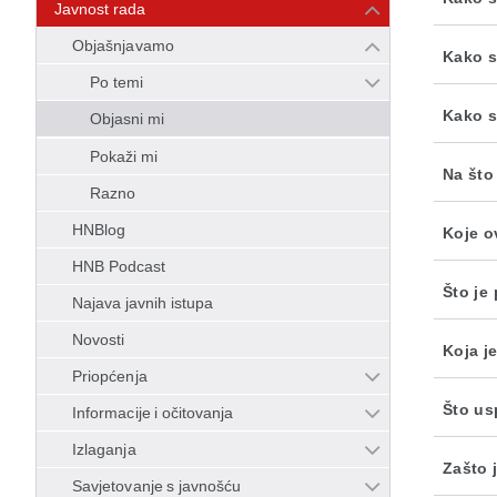
Javnost rada
Objašnjavamo
Kako s
Po temi
Kako s
Objasni mi
Pokaži mi
Na što
Razno
HNBlog
Koje o
HNB Podcast
Što je
Najava javnih istupa
Novosti
Koja j
Priopćenja
Što us
Informacije i očitovanja
Izlaganja
Zašto 
Savjetovanje s javnošću