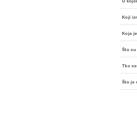
U koje
Koji i
Koja je
Što su
Tko se
Što je