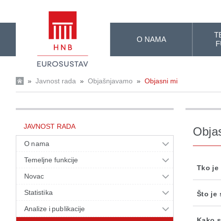
Skip to Main Content
T
O NAMA
F
»
Javnost rada
»
Objašnjavamo
»
Objasni mi
JAVNOST RADA
Obja
O nama
Temeljne funkcije
Tko je
Novac
Statistika
Što je
Analize i publikacije
Kako s