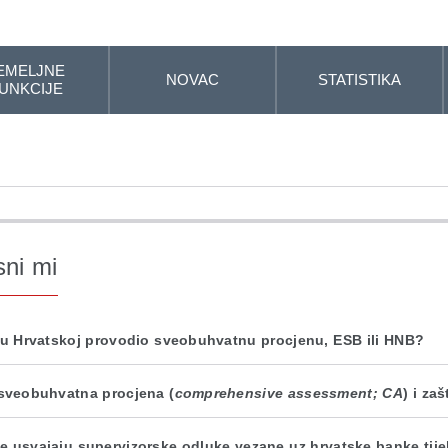
EMELJNE
NOVAC
STATISTIKA
UNKCIJE
sni mi
 u Hrvatskoj provodio sveobuhvatnu procjenu, ESB ili HNB?
 sveobuhvatna procjena (
comprehensive assessment; CA
) i za
e usvajaju supervizorske odluke vezane uz hrvatske banke tij