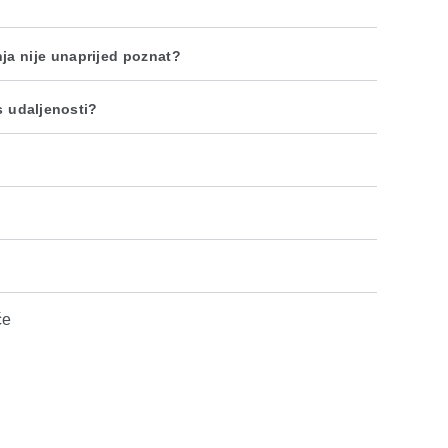
nja nije unaprijed poznat?
s udaljenosti?
će