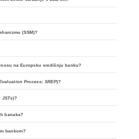
mehanizmu (SSM)?
odnosu na Europsku središnju banku?
Evaluation Process; SREP
)?
; JSTs
)?
kih banaka?
jom bankom?