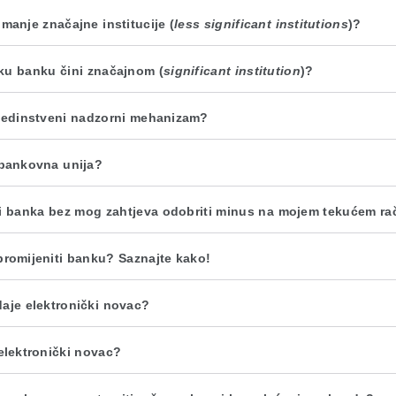
 manje značajne institucije (
less significant institutions
)?
ku banku čini značajnom (
significant institution
)?
 jedinstveni nadzorni mehanizam?
 bankovna unija?
li banka bez mog zahtjeva odobriti minus na mojem tekućem r
 promijeniti banku? Saznajte kako!
daje elektronički novac?
 elektronički novac?