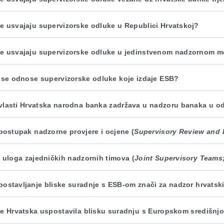
e usvajaju supervizorske odluke u Republici Hrvatskoj?
e usvajaju supervizorske odluke u jedinstvenom nadzornom 
 se odnose supervizorske odluke koje izdaje ESB?
vlasti Hrvatska narodna banka zadržava u nadzoru banaka u 
 postupak nadzorne provjere i ocjene (
Supervisory Review and 
e uloga zajedničkih nadzornih timova (
Joint Supervisory Teams
postavljanje bliske suradnje s ESB-om znači za nadzor hrvats
je Hrvatska uspostavila blisku suradnju s Europskom središn