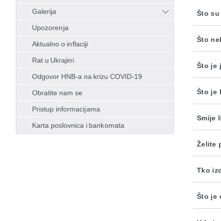
Galerija
Što su
Upozorenja
Što ne
Aktualno o inflaciji
Rat u Ukrajini
Što je
Odgovor HNB-a na krizu COVID-19
Što je
Obratite nam se
Pristup informacijama
Smije 
Karta poslovnica i bankomata
Želite
Tko iz
Što je