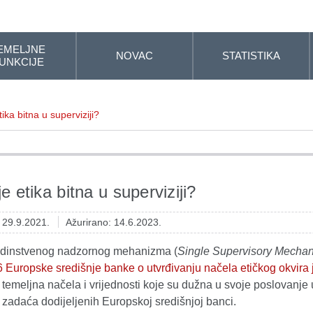
EMELJNE
NOVAC
STATISTIKA
UNKCIJE
tika bitna u superviziji?
e etika bitna u superviziji?
: 29.9.2021.
Ažurirano: 14.6.2023.
edinstvenog nadzornog mehanizma (
Single Supervisory Mecha
 Europske središnje banke o utvrđivanju načela etičkog okvir
temeljna načela i vrijednosti koje su dužna u svoje poslovanje u
zadaća dodijeljenih Europskoj središnjoj banci.