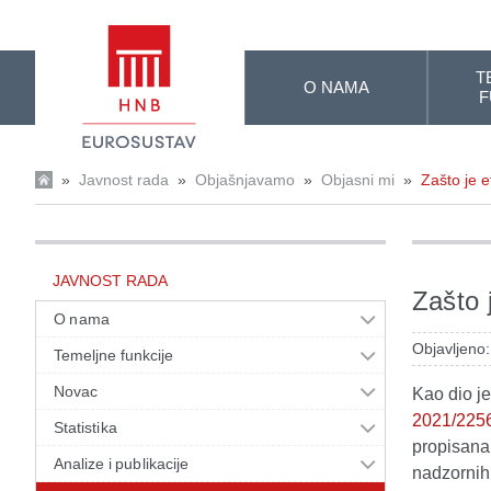
Skip to Main Content
T
O NAMA
F
»
Javnost rada
»
Objašnjavamo
»
Objasni mi
»
Zašto je e
JAVNOST RADA
Zašto j
O nama
Objavljeno
Temeljne funkcije
Novac
Kao dio j
2021/2256
Statistika
propisana 
Analize i publikacije
nadzornih 