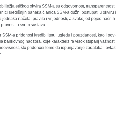
ilježja etičkog okvira SSM-a su odgovornost, transparentnost i 
nici središnjih banaka članica SSM-a dužni postupati u okviru ist
e jednaka načela, pravila i vrijednosti, a svakoj od pojedinačni
o provesti u svom sustavu.
ir SSM-a pridonosi kredibilitetu, ugledu i pouzdanosti, kao i po
 bankovnog nadzora, koje karakterizira visok stupanj važnosti i po
 neovisnost, što pridonosi tome da ispunjavanje zadataka i ovlast
e.