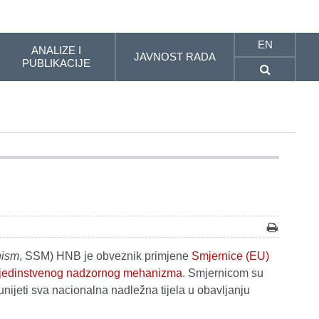
EN
ANALIZE I
JAVNOST RADA
PUBLIKACIJE
nism
, SSM) HNB je obveznik primjene
Smjernice (EU)
a jedinstvenog nadzornog mehanizma
. Smjernicom su
nijeti sva nacionalna nadležna tijela u obavljanju