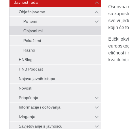
Javnost rada
Osnovna ob
Objašnjavamo
su zaposle
sve vrijed
Po temi
kojih će t
Objasni mi
Etički okv
Pokaži mi
europskoga
Razno
etičnost i
HNBlog
kvalitetnij
HNB Podcast
Najava javnih istupa
Novosti
Priopćenja
Informacije i očitovanja
Izlaganja
Savjetovanje s javnošću