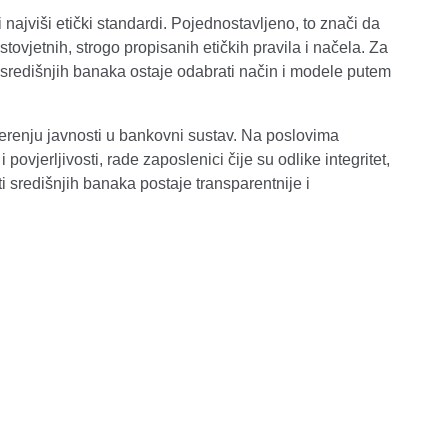
najviši etički standardi. Pojednostavljeno, to znači da
ovjetnih, strogo propisanih etičkih pravila i načela. Za
h središnjih banaka ostaje odabrati način i modele putem
vjerenju javnosti u bankovni sustav. Na poslovima
vjerljivosti, rade zaposlenici čije su odlike integritet,
i središnjih banaka postaje transparentnije i