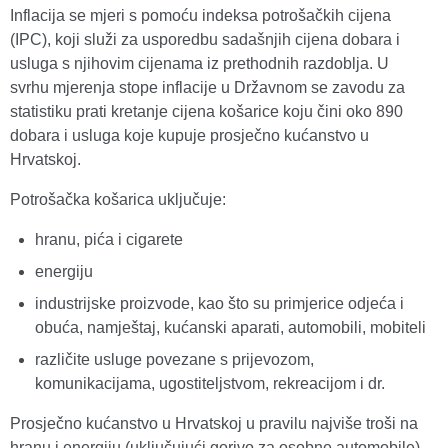
Inflacija se mjeri s pomoću indeksa potrošačkih cijena
(IPC), koji služi za usporedbu sadašnjih cijena dobara i
usluga s njihovim cijenama iz prethodnih razdoblja. U
svrhu mjerenja stope inflacije u Državnom se zavodu za
statistiku prati kretanje cijena košarice koju čini oko 890
dobara i usluga koje kupuje prosječno kućanstvo u
Hrvatskoj.
Potrošačka košarica uključuje:
hranu, pića i cigarete
energiju
industrijske proizvode, kao što su primjerice odjeća i
obuća, namještaj, kućanski aparati, automobili, mobiteli
različite usluge povezane s prijevozom,
komunikacijama, ugostiteljstvom, rekreacijom i dr.
Prosječno kućanstvo u Hrvatskoj u pravilu najviše troši na
hranu i energiju (uključujući gorivo za osobne automobile),