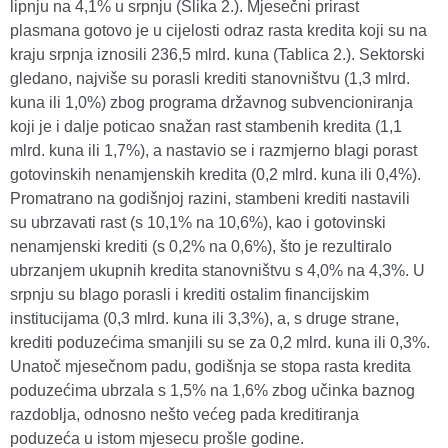
lipnju na 4,1% u srpnju (Slika 2.). Mjesečni prirast
plasmana gotovo je u cijelosti odraz rasta kredita koji su na
kraju srpnja iznosili 236,5 mlrd. kuna (Tablica 2.). Sektorski
gledano, najviše su porasli krediti stanovništvu (1,3 mlrd.
kuna ili 1,0%) zbog programa državnog subvencioniranja
koji je i dalje poticao snažan rast stambenih kredita (1,1
mlrd. kuna ili 1,7%), a nastavio se i razmjerno blagi porast
gotovinskih nenamjenskih kredita (0,2 mlrd. kuna ili 0,4%).
Promatrano na godišnjoj razini, stambeni krediti nastavili
su ubrzavati rast (s 10,1% na 10,6%), kao i gotovinski
nenamjenski krediti (s 0,2% na 0,6%), što je rezultiralo
ubrzanjem ukupnih kredita stanovništvu s 4,0% na 4,3%. U
srpnju su blago porasli i krediti ostalim financijskim
institucijama (0,3 mlrd. kuna ili 3,3%), a, s druge strane,
krediti poduzećima smanjili su se za 0,2 mlrd. kuna ili 0,3%.
Unatoč mjesečnom padu, godišnja se stopa rasta kredita
poduzećima ubrzala s 1,5% na 1,6% zbog učinka baznog
razdoblja, odnosno nešto većeg pada kreditiranja
poduzeća u istom mjesecu prošle godine.