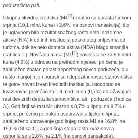
poduzećima pali.
[1]
Ukupna likvidna sredstva (M4
) znatno su porasla tijekom
srpnja (10,1 mlrd. kuna ili 2,6%, na osnovi transakcija), što
je uglavnom bilo rezultat snažnog rasta neto inozemne
aktive (NIA) kreditnih institucija potaknutog priljevima od
turizma, dok se neto domaća aktiva (NDA) blago smanjila
[2]
(Tablica 1.). Novčana masa (M1
) povećala se za 8,6 mlrd.
kuna (4,9%) u odnosu na prethodni mjesec, pri čemu je
zabilježen znatan porast depozitnog novca poduzeća, a u
nešto manjoj mjeri porasli su i depozitni novac stanovništva
te gotov novac izvan kreditnih institucija. Istodobno se
kvazinovac povećao za 1,4 mlrd. kuna (0,7%) odražavajući
rast deviznih depozita stanovništva, ali i poduzeća (Tablica
3.). Godišnji se rast M4 ubrzao s 8,7% u lipnju na 9,7% u
srpnju, pri čemu je, nakon usporavanja tijekom lipnja,
zabilježeno ubrzavanje godišnjeg rasta M1 sa 16,8% na
19,6% (Slika 1.), a godišnja stopa rasta kvazinovca
usporila se s 2,8% na 2,1% (na osnovi transakcija).